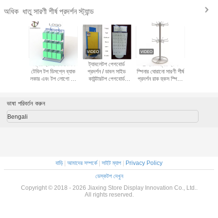
ধাতু সারণী শীর্ষ প্রদর্শন স্ট্যান্ড
অধিক
াল কাউন্টার
ওয়্যার হুক ই এম মেটাল
ট্যাবলেটপ পেগবোর্ড
2 ইঞ্চি ওয়্যার হুকস
ওয়্যার হুক্স স্প
6pcs চশমার
টেবিল টপ ডিসপ্লে ব্যাক
প্রদর্শন / ডাবল সাইড
স্পিনার ঘোরানো সারণী শীর্ষ
পেগ কাউন্টারট
র্ণনশীল
লকার এবং টপ লোগো সহ
কাউন্টারটপ পেগবোর্ড
প্রদর্শন রাক হুকস স্পিনার
র্যাক
স্ট্যান্ড
প্রদর্শন ঘোরানো
ধাতু টেবিল শীর্ষ প্রদর্শন
স্ট্যান্ড
ভাষা পরিবর্তন করুন
Bengali
বাড়ি
|
আমাদের সম্পর্কে
|
সাইট ম্যাপ
|
Privacy Policy
ডেস্কটপ দেখুন
Copyright © 2018 - 2026 Jiaxing Store Display Innovation Co., Ltd..
All rights reserved.