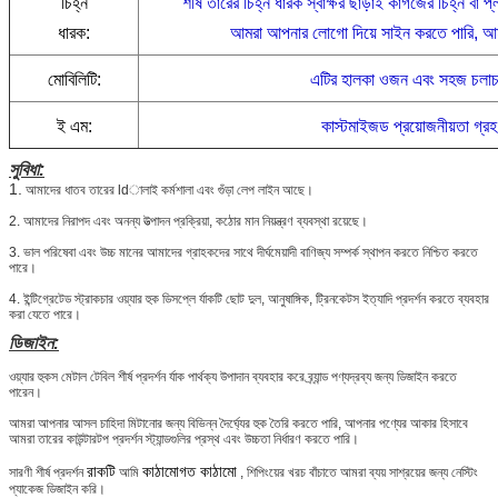
চিহ্ন
শীর্ষ তারের চিহ্ন ধারক স্বাক্ষর ছাড়াই কাগজের চিহ্ন বা 
ধারক:
আমরা আপনার লোগো দিয়ে সাইন করতে পারি, আমা
মোবিলিটি:
এটির হালকা ওজন এবং সহজ চলাচ
ই এম:
কাস্টমাইজড প্রয়োজনীয়তা গ্রহ
সুবিধা:
1.
আমাদের ধাতব তারের ldালাই কর্মশালা এবং গুঁড়া লেপ লাইন আছে।
2. আমাদের নিরাপদ এবং অনন্য উত্পাদন প্রক্রিয়া, কঠোর মান নিয়ন্ত্রণ ব্যবস্থা রয়েছে।
3. ভাল পরিষেবা এবং উচ্চ মানের আমাদের গ্রাহকদের সাথে দীর্ঘমেয়াদী বাণিজ্য সম্পর্ক স্থাপন করতে নিশ্চিত করতে
পারে।
4. ইন্টিগ্রেটেড স্ট্রাকচার ওয়্যার হুক ডিসপ্লে র্যাকটি ছোট দুল, আনুষাঙ্গিক, ট্রিনকেটস ইত্যাদি প্রদর্শন করতে ব্যবহার
করা যেতে পারে।
ডিজাইন:
ওয়্যার হুকস মেটাল টেবিল শীর্ষ প্রদর্শন র্যাক পার্থক্য উপাদান ব্যবহার করে ব্র্যান্ড পণ্যদ্রব্য জন্য ডিজাইন করতে
পারেন।
আমরা আপনার আসল চাহিদা মিটানোর জন্য বিভিন্ন দৈর্ঘ্যের হুক তৈরি করতে পারি, আপনার পণ্যের আকার হিসাবে
আমরা তারের কাউন্টারটপ প্রদর্শন স্ট্যান্ডগুলির প্রস্থ এবং উচ্চতা নির্ধারণ করতে পারি।
রাকটি
কাঠামোগত কাঠামো
সারণী শীর্ষ প্রদর্শন
আমি
, শিপিংয়ের খরচ বাঁচাতে আমরা ব্যয় সাশ্রয়ের জন্য নেস্টিং
প্যাকেজ ডিজাইন করি।