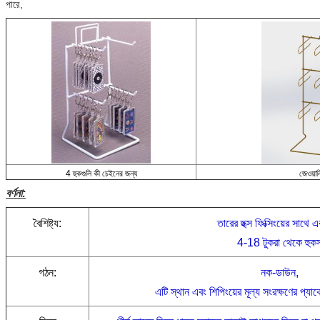
পারে,
4 হুকগুলি কী চেইনের জন্য
জেওয়ার
বর্ণনা:
বৈশিষ্ট্য:
তারের হুক্স ফিক্সিংয়ের সাথে
4-18 টুকরা থেকে হুক
গঠন:
নক-ডাউন,
এটি স্থান এবং শিপিংয়ের মূল্য সংরক্ষণের প্