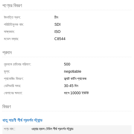
পণ্যের বিবরণ
উৎপত্তি স্থল:
চীন
পরিচিতিমুলক নাম:
SDI
সাক্ষ্যদান:
ISO
মডেল নম্বার:
C8544
প্রদান
ন্যূনতম চাহিদার পরিমাণ:
500
মূল্য:
negotiable
প্যাকেজিং বিবরণ:
ফ্ল্যাট কার্টন প্যাকেজ
ডেলিভারি সময়:
30-45 দিন
যোগানের ক্ষমতা:
মাসে 10000 ইউনিট
বিবরণ
ধাতু সারণী শীর্ষ প্রদর্শন স্ট্যান্ড
পণ্য নাম::
ওয়্যার হুকস টেবিল শীর্ষ প্রদর্শন স্ট্যান্ড