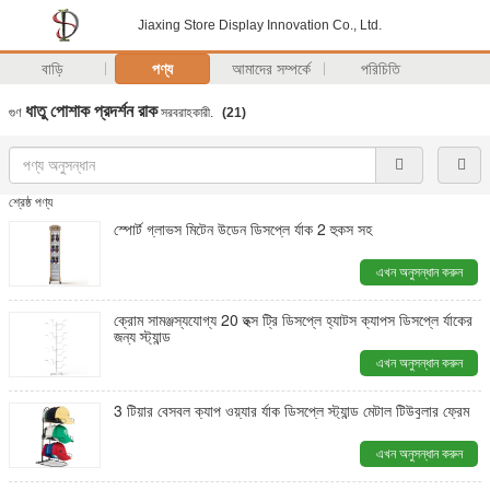
Jiaxing Store Display Innovation Co., Ltd.
বাড়ি
পণ্য
আমাদের সম্পর্কে
পরিচিতি
ধাতু পোশাক প্রদর্শন রাক
গুণ
সরবরাহকারী.
(21)
শ্রেষ্ঠ পণ্য
স্পোর্ট গ্লাভস মিটেন উডেন ডিসপ্লে র্যাক 2 হুকস সহ
এখন অনুসন্ধান করুন
ক্রোম সামঞ্জস্যযোগ্য 20 হুক্স ট্রি ডিসপ্লে হ্যাটস ক্যাপস ডিসপ্লে র্যাকের
জন্য স্ট্যান্ড
এখন অনুসন্ধান করুন
3 টিয়ার বেসবল ক্যাপ ওয়্যার র্যাক ডিসপ্লে স্ট্যান্ড মেটাল টিউবুলার ফ্রেম
এখন অনুসন্ধান করুন