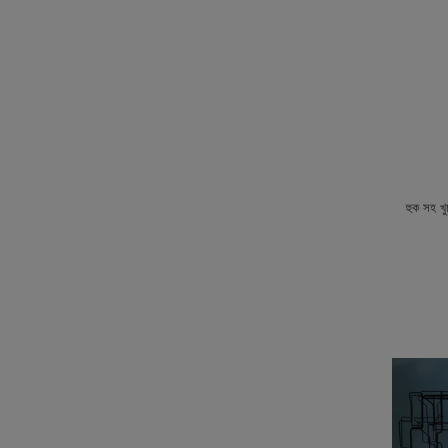
হুক সহ খুচ