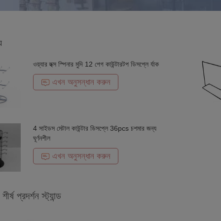
য
ওয়্যার হুক্স স্পিনার মুদি 12 পেগ কাউন্টারটপ ডিসপ্লে র্যাক
এখন অনুসন্ধান করুন
4 সাইডস মেটাল কাউন্টার ডিসপ্লে 36pcs চশমার জন্য
ঘূর্ণনশীল
এখন অনুসন্ধান করুন
ীর্ষ প্রদর্শন স্ট্যান্ড