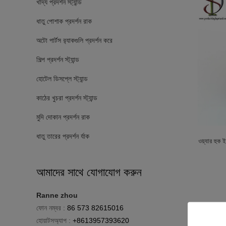
খাদ্য প্রদর্শন স্ট্যান্ড
ধাতু পোশাক প্রদর্শন রাক
অটো পার্টস র‌্যাকগুলি প্রদর্শন করে
শিল্প প্রদর্শন স্ট্যান্ড
হোটেল ডিসপ্লে স্ট্যান্ড
কাঠের খুচরা প্রদর্শন স্ট্যান্ড
মুদি দোকান প্রদর্শন রাক
ধাতু তারের প্রদর্শন র্যাক
ওয়্যার হুক
আমাদের সাথে যোগাযোগ করুন
Ranne zhou
ফোন নম্বর :
86 573 82615016
হোয়াটসঅ্যাপ :
+8613957393620