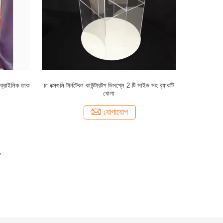
ক্রাইলিক তাক
চা বক্সগুলি টার্নটেবল কাউন্টারটপ ডিসপ্লে 2 টি সাইড সহ র‌্যাকটি
খোলা
যোগাযোগ