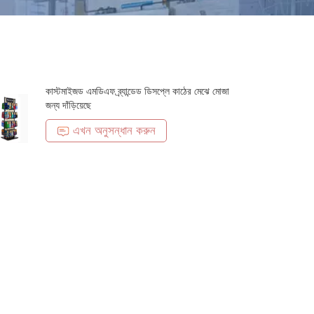
কাস্টমাইজড এমডিএফ ব্র্যান্ডেড ডিসপ্লে কাঠের মেঝে মোজা
জন্য দাঁড়িয়েছে
এখন অনুসন্ধান করুন