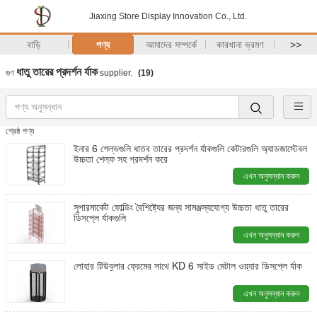
Jiaxing Store Display Innovation Co., Ltd.
বাড়ি
পণ্য
আমাদের সম্পর্কে
কারখানা ভ্রমণ
>>
ধাতু তারের প্রদর্শন র্যাক
গুণ
supplier.
(19)
শ্রেষ্ঠ পণ্য
ইনার 6 শেল্ভগুলি ধাতব তারের প্রদর্শন র্যাকগুলি কেটারগুলি অ্যাডজাস্টেবল
উচ্চতা শেল্ফ সহ প্রদর্শন করে
এখন অনুসন্ধান করুন
সুপারমার্কেট ফোল্ডিং বৈশিষ্ট্যের জন্য সামঞ্জস্যযোগ্য উচ্চতা ধাতু তারের
ডিসপ্লে র্যাকগুলি
এখন অনুসন্ধান করুন
লোহার টিউবুলার ফ্রেমের সাথে KD 6 সাইড মেটাল ওয়্যার ডিসপ্লে র্যাক
এখন অনুসন্ধান করুন