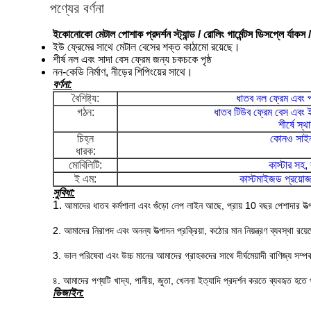
পণ্যের বর্ণনা
ইকোনোকো মেটাল পোশাক প্রদর্শন স্ট্যান্ড / রোলিং গার্মেন্টস ডিসপ্লে র্যাকস 
ইউ ফ্রেমের সাথে মেটাল বেসের শক্ত কাঠামো রয়েছে।
শীর্ষ নল এবং সাদা বেস ফ্রেম জন্য চকচকে পৃষ্ঠ
নন-কেডি নির্মাণ, নীড়ের শিপিংয়ের সাথে।
বর্ণনা:
বৈশিষ্ট্য:
ধাতব নল ফ্রেম এবং 
গঠন:
ধাতব টিউব ফ্রেম বেস এব
শীর্ষে স্থ
চিহ্ন
কোনও সাইন
ধারক:
মোবিলিটি:
কাস্টার সহ
ই এম:
কাস্টমাইজড প্রয়োজন
সুবিধা:
1.
আমাদের ধাতব কর্মশালা এবং গুঁড়ো লেপ লাইন আছে,
প্রায় 10 বছর পেশাদার উত্
2. আমাদের নিরাপদ এবং অনন্য উত্পাদন প্রক্রিয়া, কঠোর মান নিয়ন্ত্রণ ব্যবস্থা রয়
3. ভাল পরিষেবা এবং উচ্চ মানের আমাদের গ্রাহকদের সাথে দীর্ঘমেয়াদী বাণিজ্য সম্প
৪. আমাদের পণ্যটি খাদ্য, পানীয়, জুতা, খেলনা ইত্যাদি প্রদর্শন করতে ব্যবহৃত হতে
ডিজাইন: