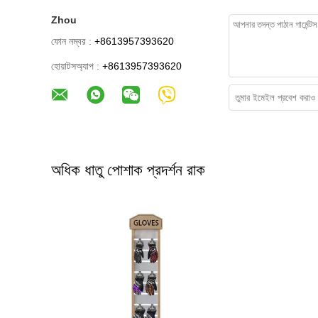
Zhou
ফোন নম্বর :
+8613957393620
হোয়াটসঅ্যাপ :
+8613957393620
অধিক ধাতু পোশাক প্রদর্শন রাক