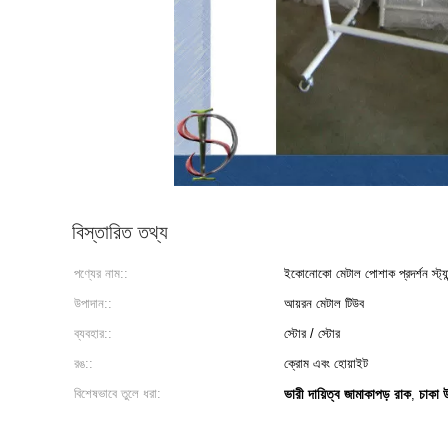
বিস্তারিত তথ্য
পণ্যের নাম::
ইকোনোকো মেটাল পোশাক প্রদর্শন স্ট্যা
উপাদান::
আয়রন মেটাল টিউব
ব্যবহার::
স্টোর / স্টোর
রঙ::
ক্রোম এবং হোয়াইট
বিশেষভাবে তুলে ধরা:
ভারী দায়িত্ব জামাকাপড় রাক
চাকা 
,