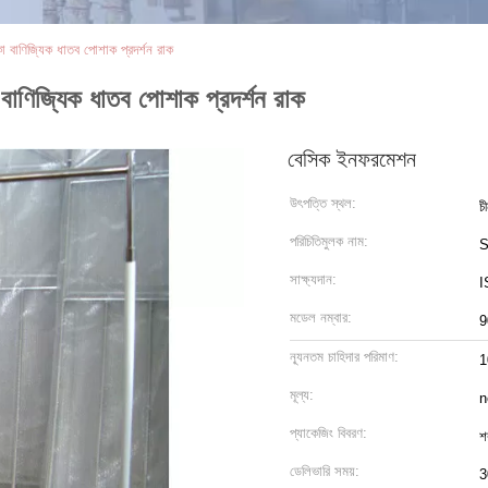
কো বাণিজ্যিক ধাতব পোশাক প্রদর্শন রাক
ো বাণিজ্যিক ধাতব পোশাক প্রদর্শন রাক
বেসিক ইনফরমেশন
উৎপত্তি স্থল:
চ
পরিচিতিমুলক নাম:
S
সাক্ষ্যদান:
I
মডেল নম্বার:
9
ন্যূনতম চাহিদার পরিমাণ:
1
মূল্য:
n
প্যাকেজিং বিবরণ:
শ
ডেলিভারি সময়:
3