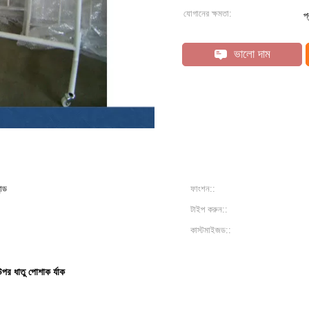
যোগানের ক্ষমতা:
প
ভালো দাম
ন্ড
ফাংশন::
টাইপ করুন::
কাস্টমাইজড::
উপর ধাতু পোশাক র্যাক