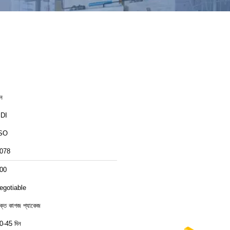
ীন
DI
SO
078
00
egotiable
ক্ত কাগজ প্যাকেজ
0-45 দিন