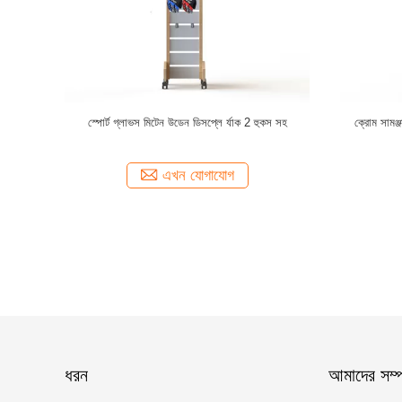
ল ক্যাপ প্রদর্শন
স্পিনার হাট ধাতু পোশাক প্রদর্শন র্যাক / একাধিক হুক বেসবলের টুপি
20 জুতা 360 
প্রদর্শন র্যাক
এখন যোগাযোগ
ধরন
আমাদের সম্পর