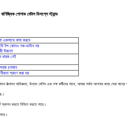
/ বাণিজ্যিক পোশাক মেটাল ডিসপ্লে স্ট্যান্ড
পা একসাথে বাসা করবে
ং ইউ টপ কোনও
নক-ডাউন নয়
ায়ী উচ্চতা
 ধারক নেই
, সহজ চলমান
ীয়তা গ্রহণ করা হয়
পাদন উত্পাদন অভিজ্ঞতা, উন্নত মেশিন এবং দক্ষ কর্মীদের সাথে, আমরা সর্বদা আপনার জন্য সেরা মানের
েছে।
র্ক স্থাপন করতে নিশ্চিত করতে পারে।
 পারে।