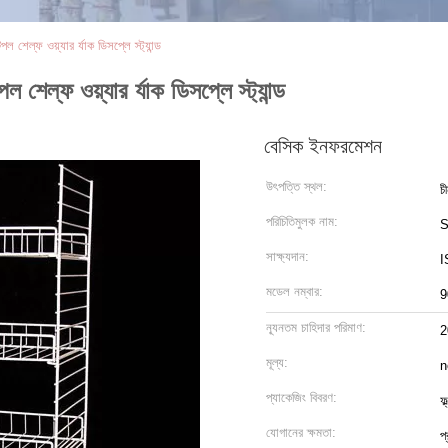
টপল শেল্ফ ওয়্যার র্যাক ডিসপ্লে স্ট্যান্ড
পল শেল্ফ ওয়্যার র্যাক ডিসপ্লে স্ট্যান্ড
বেসিক ইনফরমেশন
উৎপত্তি স্থল:
চ
পরিচিতিমুলক নাম:
S
সাক্ষ্যদান:
I
মডেল নম্বার:
9
ন্যূনতম চাহিদার পরিমাণ:
2
মূল্য:
n
প্যাকেজিং বিবরণ:
ফ্
যোগানের ক্ষমতা:
প