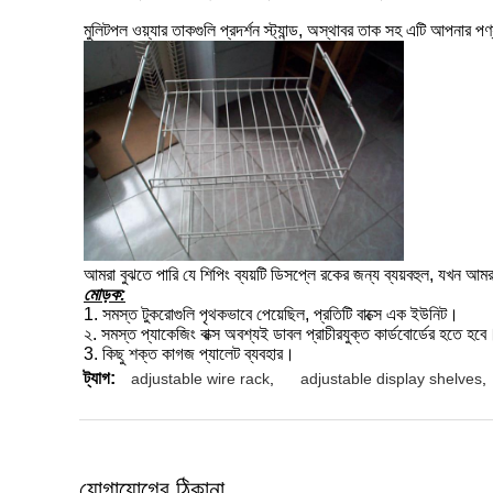
মুলিটপল ওয়্যার তাকগুলি প্রদর্শন স্ট্যান্ড, অস্থাবর তাক সহ এটি আপনার 
আমরা বুঝতে পারি যে শিপিং ব্যয়টি ডিসপ্লে রকের জন্য ব্যয়বহুল, যখন আ
মোড়ক:
1. সমস্ত টুকরোগুলি পৃথকভাবে পেয়েছিল, প্রতিটি বাক্সে এক ইউনিট।
২. সমস্ত প্যাকেজিং বাক্স অবশ্যই ডাবল প্রাচীরযুক্ত কার্ডবোর্ডের হতে হবে
3. কিছু শক্ত কাগজ প্যালেট ব্যবহার।
ট্যাগ:
adjustable wire rack
,
adjustable display shelves
,
যোগাযোগের ঠিকানা