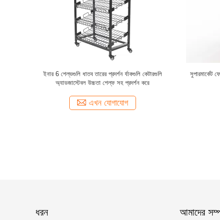
 একক বা ডাবল
ইস্পাত 4 বালুচর ধাতু মেঝে স্ট্যান্ড
একাধিক তাকগুল
ড
এখন যোগাযোগ
ধরন
আমাদের সম্পর