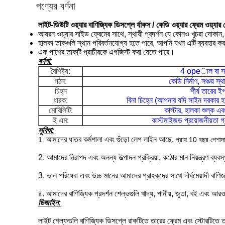
পণ্যের বর্ণনা
লাইট-ডিউটি ​​ওয়্যার বাণিজ্যিক ডিসপ্লে র্যাকস / কেডি ওয়্যার ফ্রেম ওয়্যার শে
আয়রন ওয়্যার সাইড ফ্রেমের সাথে, স্থায়ী প্রদর্শন যে কোনও খুচরা দোকান, মু
হালকা তাকগুলি স্থান পরিবর্তনযোগ্য হতে পারে, আপনি যখন এটি ব্যবহার ক
এক পাশের তাকটি প্রাচীরকে এগজিস্ট করা যেতে পারে।
বর্ণনা:
বৈশিষ্ট্য:
4 opeাল বা 
গঠন:
কেডি নির্মাণ, সঞ্চয় স্
চিহ্ন
শীর্ষ তারের
ই
ধারক:
বিনা চিহ্নে (আপনার যদি সাইন দরকার 
মোবিলিটি:
কাস্টার, হালকা শুল্ক 
ই এম:
কাস্টমাইজড প্রয়োজনীয়তা গ
সুবিধা:
আমাদের ধাতব কর্মশালা এবং গুঁড়ো লেপ লাইন আছে,
1.
প্রায় 10 বছর পেশাদা
2. আমাদের নিরাপদ এবং অনন্য উত্পাদন প্রক্রিয়া, কঠোর মান নিয়ন্ত্রণ ব্যবস
3. ভাল পরিষেবা এবং উচ্চ মানের আমাদের গ্রাহকদের সাথে দীর্ঘমেয়াদী বাণি
৪. আমাদের বাণিজ্যিক প্রদর্শন শেল্ভগুলি খাদ্য, পানীয়, জুতা, বই এবং আর
ডিজাইন:
লাইট শেল্ফগুলি
বাণিজ্যিক
ডিসপ্লে রাকটিতে
তারের ফ্রেম এবং স্টোরটিতে 