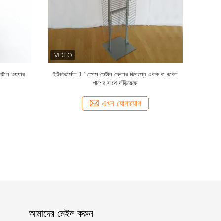
স, এক্স শেপ
গ্রাহকের ব্যাগের জন্য মেটাল ওয়্যার ফ্লোরিং ডিসপ্লে র্যাক 7x9
ইনার 6 শেল্ভগ
ইঞ্চি
অ্যাডজ
এখন যোগাযোগ
আমাদের মেইল ​​করুন