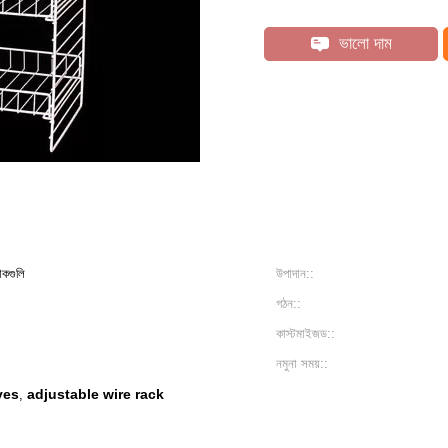
ভালো দাম
যাকগুলি
উপাদান::
গঠন::
কাস্টমাইজড::
নমুনা সময়::
ves
adjustable wire rack
,