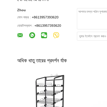
Zhou
ফোন নম্বর :
+8613957393620
হোয়াটসঅ্যাপ :
+8613957393620
অধিক ধাতু তারের প্রদর্শন র্যাক