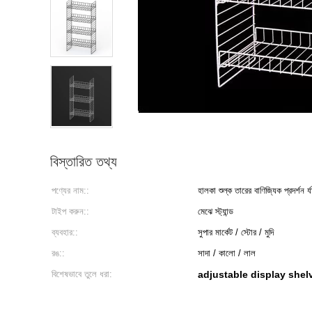
বিস্তারিত তথ্য
পণ্যের নাম::
হালকা শুল্ক তারের বাণিজ্যিক প্রদর্শন র্
টাইপ করুন::
মেঝে স্ট্যান্ড
ব্যবহার::
সুপার মার্কেট / স্টোর / মুদি
রঙ::
সাদা / কালো / লাল
বিশেষভাবে তুলে ধরা:
adjustable display shel