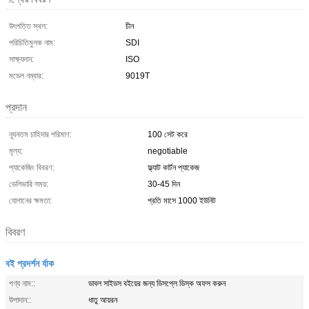
উৎপত্তি স্থল:
চীন
পরিচিতিমুলক নাম:
SDI
সাক্ষ্যদান:
ISO
মডেল নম্বার:
9019T
প্রদান
ন্যূনতম চাহিদার পরিমাণ:
100 সেট করে
মূল্য:
negotiable
প্যাকেজিং বিবরণ:
ফ্ল্যাট কার্টন প্যাকেজ
ডেলিভারি সময়:
30-45 দিন
যোগানের ক্ষমতা:
প্রতি মাসে 1000 ইউনিট
বিবরণ
বই প্রদর্শন র্যাক
পণ্য নাম::
ডাবল সাইডস বইয়ের জন্য ডিসপ্লে ডিস্ক অফস করুন
উপাদান::
ধাতু আয়রন