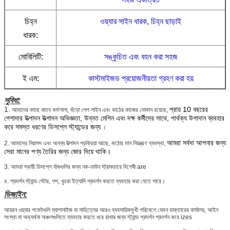
চিহ্ন
ওয়্যার সাইন ধারক, চিহ্ন ছাড়াই
ধারক:
মোবিলিটি:
সঙ্কুচিত এবং বহন করা সহজ
ই এম:
কাস্টমাইজড প্রয়োজনীয়তা গ্রহণ করা হয়
সুবিধা:
1.
প্রায় 10 বছরের
আমাদের কাছে ধাতব কর্মশালা, গুঁড়ো লেপ লাইন এবং কাঠের কাজের দোকান রয়েছে,
পেশাদার উত্পাদন উত্পাদন অভিজ্ঞতা, উন্নত মেশিন এবং দক্ষ কর্মীদের সাথে, পার্থক্য উপাদান ব্যবহার
করে সমস্ত ধরণের ডিসপ্লে স্ট্যান্ডের জন্য
।
আমরা সর্বদা আপনার জন্য
2. আমাদের নিরাপদ এবং অনন্য উত্পাদন প্রক্রিয়া আছে, কঠোর মান নিয়ন্ত্রণ ব্যবস্থা,
সেরা মানের পণ্য তৈরির জন্য জোর দিয়ে থাকি।
3. আমরা স্থায়ী ডিসপ্লে র্যাকগুলির জন্য নক-ডাউন স্ট্রাকচারে বিশেষী are
৪. প্রদর্শন স্ট্যান্ড স্টোর, শপ, খুচরা ইত্যাদি প্রদর্শন করতে ব্যবহার করা যেতে পারে।
ডিজাইন:
আয়রন ওয়্যার পকেটগুলি ম্যাগানাইজ বা সাহিত্যের আরও ব্যবসায়িকমুখী পরিবেশে যেমন ডাক্তারের কার্যালয়, আইন
সংস্থা বা অভ্যর্থনা অঞ্চলগুলিতে ব্যবহার করতে ধরে রাখার জন্য স্ট্যান্ড প্রদর্শন প্রদর্শন করে izes