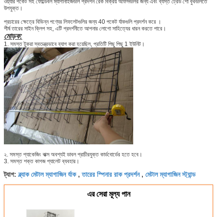
ওয়্যার পকেট সহ ফোল্ডেবল ম্যাগানাইজগুলি প্রদর্শন রেক বিক্রয় অফিসগুলির জন্য এবং ব্যস্ত ট্রেড শো বুথগুলিতে
উপযুক্ত।
প্রচারের ক্ষেত্রে বিভিন্ন পণ্যের লিফলেটগুলির জন্য 40 পকেট র্যাকগুলি প্রদর্শন করে
।
শীর্ষ তারের সাইন ক্লিপ সহ, এটি প্রদর্শনীতে আপনার লোগো সাহিত্যের ধারন করতে পারে।
মোড়ক:
1. সমস্ত টুকরা স্বতন্ত্রভাবে ব্যাগ করা হয়েছিল, প্রতিটি পিছু পিছু 1 ইউনিট।
২. সমস্ত প্যাকেজিং বাক্স অবশ্যই ডাবল প্রাচীরযুক্ত কার্ডবোর্ডের হতে হবে।
3. সমস্ত শক্ত কাগজ প্যালেট ব্যবহার।
ব্ল্যাক মেটাল ম্যাগাজিন র্যাক
তারের স্পিনার রাক প্রদর্শন
মেটাল ম্যাগাজিন স্ট্যান্ড
ট্যাগ:
,
,
এর সেরা মূল্য পান