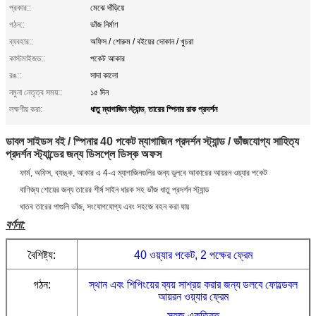
প্রকার::
মেঝে দাঁড়িয়ে
গঠন::
ভাঁজ নির্মাণ
ব্যবহার::
অফিস / শোরুম / বইয়ের দোকান / খুচরা
কাস্টমাইজড::
পকেট আকার
রঙ::
সাদা কালো
নমুনা নেতৃত্ব সময়::
১৫ দিন
ধাতু ম্যাগাজিন স্ট্যান্ড
তারের স্পিনার রাক প্রদর্শন
লক্ষণীয় করা:
,
ডাবল সাইডস বই / স্পিনার 40 পকেট ম্যাগাজিন প্রদর্শন স্ট্যান্ড / ভাঁজযোগ্য সাহিত্য
প্রদর্শন স্ট্যান্ডের জন্য ডিসপ্লে ডিস্ক অফস
ফার্ম, অফিস, ব্যাঙ্ক, আকার এ 4-এ ম্যাগাজিনগুলির জন্য ডুলবে আকারের আয়রন ওয়্যার পকেট
বাণিজ্য শোয়ের জন্য তারের শীর্ষ সাইন ধারক সহ ভাঁজ ধাতু প্রদর্শন স্ট্যান্ড
ধাতব তারের পাগুলি ভাঁজ, সংযোগযোগ্য এবং সহজে বহন করা যায়
বর্ণনা:
বৈশিষ্ট্য:
40 ওয়্যার পকেট, 2 পক্ষের ফ্রেম
গঠন:
স্থান এবং শিপিংয়ের ব্যয় সাশ্রয় করার জন্য
ডলবে ফোল্ডেবল
আয়রন ওয়্যার ফ্রেম
সহজ একত্রিত