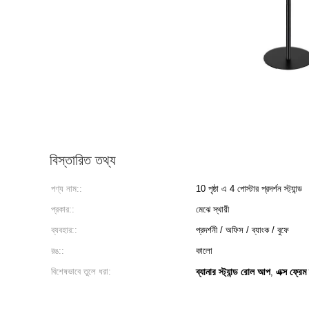
বিস্তারিত তথ্য
পণ্য নাম::
10 পৃষ্ঠা এ 4 পোস্টার প্রদর্শন স্ট্যান্ড
প্রকার::
মেঝে স্থায়ী
ব্যবহার::
প্রদর্শনী / অফিস / ব্যাংক / বুফে
রঙ::
কালো
বিশেষভাবে তুলে ধরা:
ব্যানার স্ট্যান্ড রোল আপ
এক্স ফ্রেম ব
,