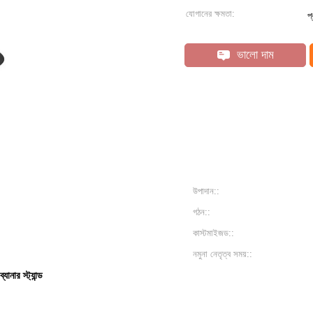
যোগানের ক্ষমতা:
প
ভালো দাম
উপাদান::
গঠন::
কাস্টমাইজড::
নমুনা নেতৃত্ব সময়::
্যানার স্ট্যান্ড