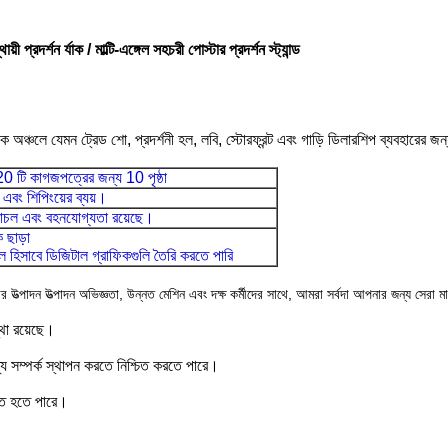
়ী প্রদর্শন র্যাক / মাল্টি-এঙ্গেল সহচরী পোস্টার প্রদর্শন স্ট্যান্ড
িক অঞ্চলে যেমন ট্রেড শো, প্রদর্শনী হল, লবি, স্টোরফ্রন্ট এবং গাড়ি ডিলারশিপ ব্যবহারের জ
র, 20 টি কাগজপত্রের জন্য 10 পৃষ্ঠা
 এবং শিপিংয়ের ব্যয়।
চল এবং বহনযোগ্যতা রয়েছে।
 ছাড়া
িসাবে ডিজিটাল গ্রাফিকগুলি তৈরি করতে পারি
র উত্পাদন উত্পাদন অভিজ্ঞতা, উন্নত মেশিন এবং দক্ষ কর্মীদের সাথে, আমরা সর্বদা আপনার জন্য সেরা 
্থা রয়েছে।
জ্য সম্পর্ক স্থাপন করতে নিশ্চিত করতে পারে।
হৃত হতে পারে।