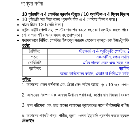
পণ্যের বর্ণনা
10 পৃষ্ঠাগুলি এ 4 পোস্টার প্রদর্শন স্ট্যান্ড / 10 প্লাস্টিক এ 4 ফ্লিপ ফ্রি স্থায
10 পৃষ্ঠাগুলি সহ বিজ্ঞাপনের প্রদর্শন র্যাক এ 4 পোস্টার ফিলাপ করে।
ধাতব টিউব 130 সেমি উচ্চ।
রাউন্ড মাউন্ট প্লেট সহ, পোস্টার প্রদর্শন করতে বহু-কোণ স্লাইড করতে পারে
শো বা প্রদর্শনীর জন্য সহজ বহনযোগ্যতা।
যথাযথভাবে নির্মিত, পোস্টার ডিসপ্লে সরঞ্জাম যেকোন ব্যস্ত এবং উচ্চ-ট্র্যাফ
বর্ণনা:
বৈশিষ্ট্য:
স্ট্যান্ডার্ড এ 4 প্রতিকৃতি পোস্টা
গঠন:
নক-ডাউন, সঞ্চয় স্থান
মোবিলিটি:
এটির হালকা ওজন এবং সহজ চলা
গ্রাফিক:
গ্রাফিক
আমরা কাস্টমসের ফাইল, এআই বা পিডিএফ ফাইল হ
সুবিধা:
আমাদের ধাতব কর্মশালা এবং গুঁড়ো লেপ লাইন আছে,
1.
প্রায় 10 বছর পেশাদা
2. আমাদের নিরাপদ এবং অনন্য উত্পাদন প্রক্রিয়া, কঠোর মান নিয়ন্ত্রণ ব্যবস
3. ভাল পরিষেবা এবং উচ্চ মানের আমাদের গ্রাহকদের সাথে দীর্ঘমেয়াদী বাণি
৪. আমাদের পণ্যটি খাদ্য, পানীয়, জুতা, খেলনা ইত্যাদি প্রদর্শন করতে ব্যব
ডিজাইন: