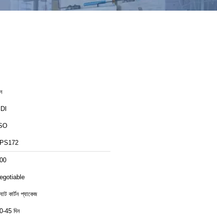
ীন
DI
SO
PS172
00
egotiable
ল্যাট কার্টন প্যাকেজ
0-45 দিন