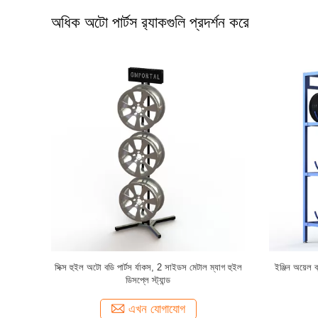
অধিক অটো পার্টস র‌্যাকগুলি প্রদর্শন করে
্ট্যান্ড মেটাল
অটোমোবাইল মেরামতের কারখানার জন্য গ্যারেজ রোলিং Oem
পিওপি অ্যালোয
টায়ার স্টোরেজ র্যাক
এখন যোগাযোগ