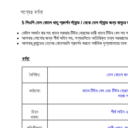
পণ্যের বর্ণনা
5 পিওপি তেল বোতল ধাতু প্রদর্শন স্ট্যান্ড / মেঝে তেল স্ট্যান্ড জন্য বালুচর ভারী
মেটাল সমর্থন বার সহ ধাতব স্কয়ার টিউব ফ্রেমের ভারী ধাতব টিউব বেস সহ স্
আপনার লোগোর জন্য শীর্ষ সাইন সহ, পণ্যগুলিতে অতিরিক্ত তথ্য সরবরাহের জ
আপনার ব্র্যান্ডের তেলের বোতলগুলি প্রদর্শন করতে সর্বাধিক দৃশ্যমানতার তা
বর্ণনা:
বৈশিষ্ট্য:
তেল বোতল জন্
কাঠামো:
ধাতব টিউব বেস এবং টিউব ফ্রেম
সহজ স
চিহ্ন
শীর্ষ সাইন
এব
ধারক:
গতিশীলতা:
ভারী ওজন, স