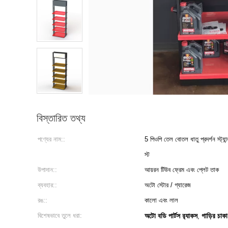
বিস্তারিত তথ্য
পণ্যের নাম::
5 পিওপি তেল বোতল ধাতু প্রদর্শন স্ট্যান্ড
স্ট
উপাদান::
আয়রন টিউব ফ্রেম এবং প্লেট তাক
ব্যবহার::
অটো স্টোর / গ্যারেজ
রঙ::
কালো এবং লাল
বিশেষভাবে তুলে ধরা:
অটো বডি পার্টস র‌্যাকস
গাড়ির চাকা 
,