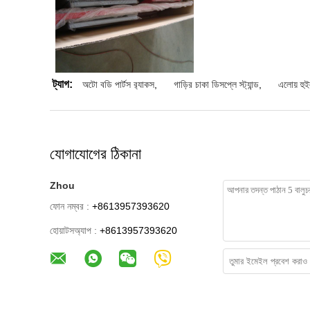
ট্যাগ:
অটো বডি পার্টস র‌্যাকস
,
গাড়ির চাকা ডিসপ্লে স্ট্যান্ড
,
এলোয় হুই
যোগাযোগের ঠিকানা
Zhou
ফোন নম্বর :
+8613957393620
হোয়াটসঅ্যাপ :
+8613957393620