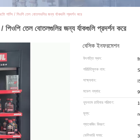
ন্ড অটো পার্টস / পিওপি তেল বোতলগুলির জন্য র্যাকগুলি প্রদর্শন করে
্টস / পিওপি তেল বোতলগুলির জন্য র্যাকগুলি প্রদর্শন করে
বেসিক ইনফরমেশন
উৎপত্তি স্থল:
চ
পরিচিতিমুলক নাম:
S
সাক্ষ্যদান:
I
মডেল নম্বার:
9
ন্যূনতম চাহিদার পরিমাণ:
1
মূল্য:
n
প্যাকেজিং বিবরণ:
শ
ডেলিভারি সময়:
3