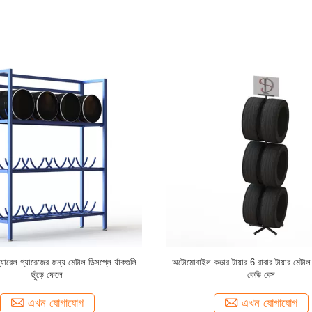
় হুইল মেটাল অটো পার্টস র‌্যাকগুলি 3 অ্যালো
আইএসও ডাবল পার্শ্বযুক্ত 6 অ্যালুমিনিয়াম অ্
হুইল ডিসপ্লে স্ট্যান্ড
স্ট্যান্ড
এখন যোগাযোগ
এখন যোগাযোগ