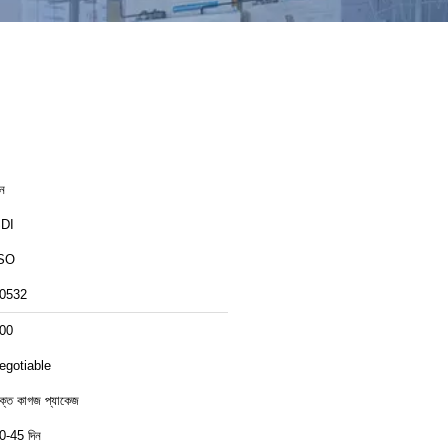
ীন
DI
SO
0532
00
egotiable
ক্ত কাগজ প্যাকেজ
0-45 দিন