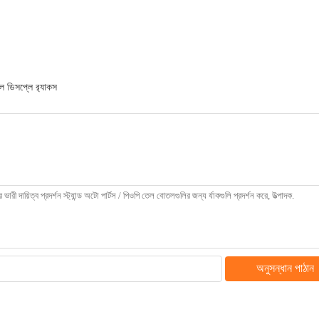
ল ডিসপ্লে র‌্যাকস
অনুসন্ধান পাঠান