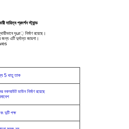
 দায়িত্ব প্রদর্শন স্ট্যান্ড
থায়ীভাবে দৃur় নির্মাণ রয়েছে।
ন্য এটি দুর্দান্ত জায়গা।
ক ves
য 5 ধাতু তাক
ের নকআউট ডাউন নির্মাণ রয়েছে
মাবেশ
ং দুটি পক্ষ
রানো সহজ নয়