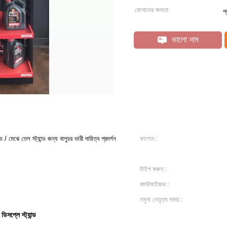
যোগানের ক্ষমতা:
প
ভালো দাম
 / মেঝে তেল স্ট্যান্ড জন্য বালুচর ভারী দায়িত্ব প্রদর্শন
ফাংশন::
টাইপ করুন::
কাস্টমাইজড::
নমুনা নেতৃত্ব সময়::
ডিসপ্লে স্ট্যান্ড