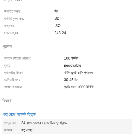
উৎপত্তি স্থল:
চীন
পরিচিতিমুলক নাম:
SDI
সাক্ষ্যদান:
ISO
মডেল নম্বার:
243-24
প্রদান
ন্যূনতম চাহিদার পরিমাণ:
100 ইউনিট
মূল্য:
negotiable
প্যাকেজিং বিবরণ:
স্টাফি ফ্ল্যাট কার্টন প্যাকেজ
ডেলিভারি সময়:
30-45 দিন
যোগানের ক্ষমতা:
প্রতি মাসে 1000 ইউনিট
বিবরণ
ধাতু মেঝে প্রদর্শন স্ট্যান্ড
পণ্যের নাম::
24 ব্যাগ ঘোরানো ফ্লোর ডিসপ্লে স্ট্যান্ড
উপাদান::
ধাতু লোহা