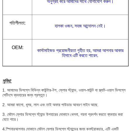
অনুগ্রহ করে আমাদের সাথে যোগাযোগ করুন।
গতিশীলতা:
হালকা ওজন, সহজ আন্দোলন নেই।
OEM:
কাস্টমাইজড প্রয়োজনীয়তা গৃহীত হয়, আমরা আপনার আকার
হিসাবে এটি করতে পারেন.
সুবিধা:
1. আমাদের ডিসপ্লে বিভিন্ন কাউন্টার-টপ, ফ্লোর স্ট্যান্ড, ওয়াল-মাউন্ট বা স্ল্যাট-ওয়াল ডিসপ্লে
সেটিংসে ব্যবহারের জন্য প্রস্তুত।
2. আমরা কালো, ধূসর, লাল এবং তাই অফার পাউডার আবরণ লাইন আছে.
3. মেটাল ফ্লোর ডিসপ্লে স্ট্যান্ড উপহারের দোকানে খেলনা, গয়না প্রদর্শন করতে ব্যবহার করা
যেতে পারে।
4.
স্পিনার
আপনার দোকানে মেটাল ফ্লোর ডিসপ্লে স্ট্যান্ডের জন্য কনস্ট্রাকচার, এটি একটি