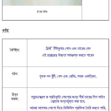
4 হুক রটার
বর্ণনা:
3/4" টিউবুলার পোল এবং তারের বেস
বৈশিষ্ট্য:
এই rotors উচ্চতা সামঞ্জস্য করতে পারেন
গঠন:
পৃথক নল খুঁটি, বেস এবং রোটর, সহজ একত্রিত.
চিহ্ন
ল্যান্ডস্ক্রেপ বা প্রতিকৃতি লোগোর জন্য শীর্ষ তারের পিগ সাইন
ধারক:
হোল্ডার অন্তর্ভুক্ত করা হবে,
আমরা আপনার লোগো দিয়ে ডিজিটাল গ্রাফিক তৈরি করতে পারি,