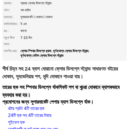
প্রকার::
প্রচার ফ্লোর ডিসপ্লে স্ট্যান্ড
গঠন::
নক-ডাউন
ব্যবহার::
সুপারমার্কেট / দোকান / দোকান
কাস্টমাইজড::
ই এম
রঙ::
কালো
নমুনা সীসা
7-10 দিন
সময়::
ফ্লোর স্পিনার ডিসপ্লে র‌্যাক
ঘূর্ণনযোগ্য ফ্লোর ডিসপ্লে স্ট্যান্ড
লক্ষণীয় করা:
,
,
ঘূর্ণনযোগ্য মেটাল ফ্লোর ডিসপ্লে স্ট্যান্ড
শীর্ষ চিহ্ন সহ 24 ব্যাগ ঘোরানো ফ্লোর ডিসপ্লে স্ট্যান্ড সাধারণত বইয়ের
দোকান, স্যুভেনিয়ার শপ, মুদি দোকানে পাওয়া যায়।
তারের হুক সহ স্পিনার ডিসপ্লে র্যাক
গিফট শপ বা খুচরা দোকানে ব্যাপকভাবে
ব্যবহার করা হয়।
প্রমোশনের জন্য সুপারমার্কেট পেপার ব্যাগ ডিসপ্লে র্যাক।
রটার প্রতি 4টি তারের হুক
24টি হুক সহ 4টি তারের টায়ার
সুইভেল হুক