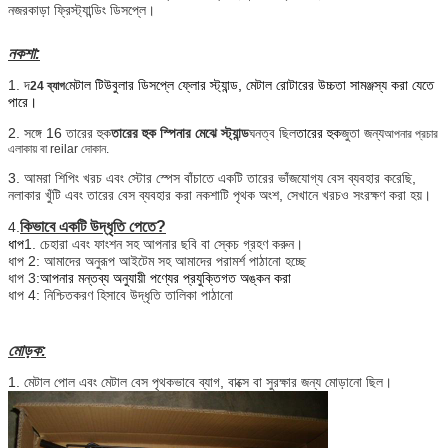
নজরকাড়া ফ্রিস্ট্যান্ডিং ডিসপ্লে।
নকশা:
1. দ
মেটাল টিউবুলার ডিসপ্লে ফ্লোর স্ট্যান্ড, মেটাল রোটারের উচ্চতা সামঞ্জস্য করা যেতে
24 ব্যাগ
পারে।
2. সঙ্গে 16 তারের হুক
তারের হুক স্পিনার মেঝে স্ট্যান্ড
ঘনত্ব ছিল
তারের হুক
জুতা জন্য
আপনার প্রচার
এলাকায় বা reilar দোকান.
3. আমরা শিপিং খরচ এবং স্টোর স্পেস বাঁচাতে একটি তারের ভাঁজযোগ্য বেস ব্যবহার করেছি,
নলাকার খুঁটি এবং তারের বেস ব্যবহার করা নকশাটি পৃথক অংশ, সেখানে খরচও সংরক্ষণ করা হয়।
কিভাবে একটি উদ্ধৃতি পেতে?
4.
ধাপ
1. চেহারা এবং ফাংশন সহ আপনার ছবি বা স্কেচ গ্রহণ করুন।
ধাপ 2: আমাদের অনুরূপ আইটেম সহ আমাদের পরামর্শ পাঠানো হচ্ছে
ধাপ 3:
আপনার মন্তব্য অনুযায়ী পণ্যের প্রযুক্তিগত অঙ্কন করা
ধাপ 4: নিশ্চিতকরণ হিসাবে উদ্ধৃতি তালিকা পাঠানো
মোড়ক:
1. মেটাল পোল এবং মেটাল বেস পৃথকভাবে ব্যাগ, বাক্সে বা সুরক্ষার জন্য মোড়ানো ছিল।